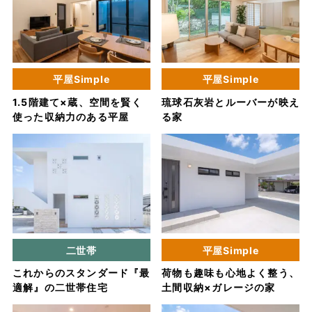
平屋Simple
平屋Simple
1.5階建て×蔵、空間を賢く
琉球石灰岩とルーバーが映え
使った収納力のある平屋
る家
二世帯
平屋Simple
これからのスタンダード『最
荷物も趣味も心地よく整う、
適解』の二世帯住宅
土間収納×ガレージの家