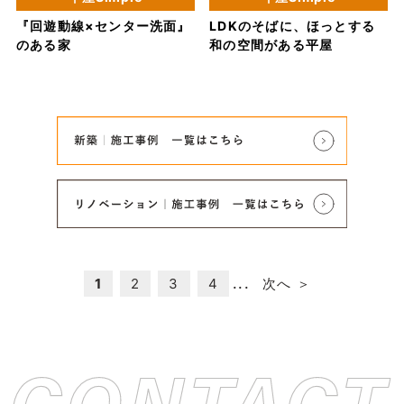
『回遊動線×センター洗面』
LDKのそばに、ほっとする
のある家
和の空間がある平屋
...
1
2
3
4
次へ ＞