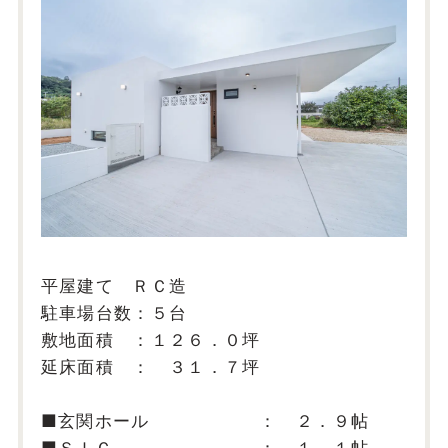
平屋建て ＲＣ造
駐車場台数：５台
敷地面積 ：１２６．０坪
延床面積 ： ３１．７坪
■玄関ホール ： ２．９帖
■ＳＩＣ ： １．１帖